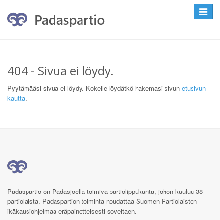
Toggle
navigat
404 - Sivua ei löydy.
Pyytämääsi sivua ei löydy. Kokeile löydätkö hakemasi sivun
etusivun
kautta
.
Padaspartio on Padasjoella toimiva partiolippukunta, johon kuuluu 38
partiolaista. Padaspartion toiminta noudattaa Suomen Partiolaisten
ikäkausiohjelmaa eräpainotteisesti soveltaen.