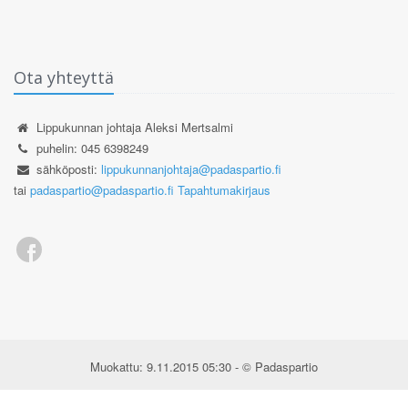
Ota yhteyttä
Lippukunnan johtaja Aleksi Mertsalmi
puhelin: 045 6398249
sähköposti:
lippukunnanjohtaja@padaspartio.fi
tai
padaspartio@padaspartio.fi
Tapahtumakirjaus
Muokattu: 9.11.2015 05:30 - © Padaspartio